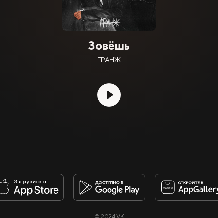
Зовёшь
ГРАНЖ
© 2024 VK