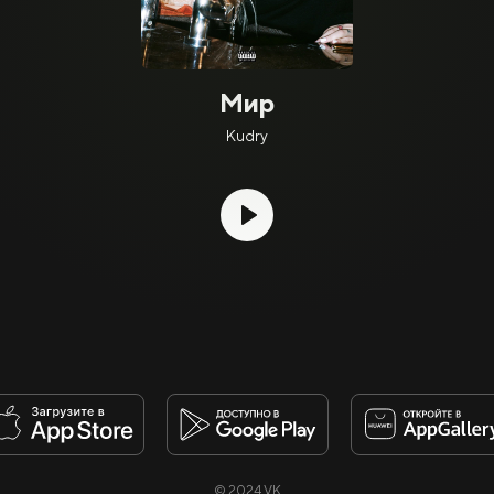
Мир
Kudry
© 2024 VK