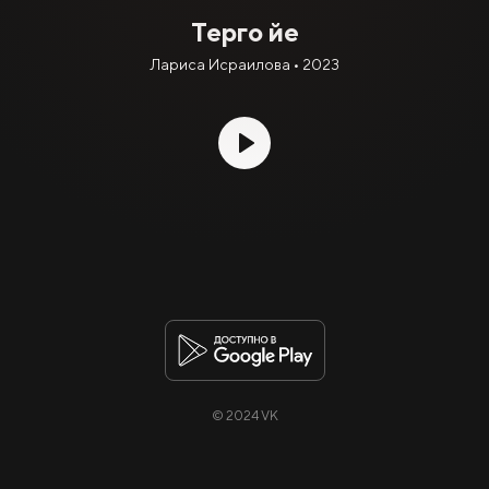
Терго йе
Лариса Исраилова • 2023
© 2024 VK