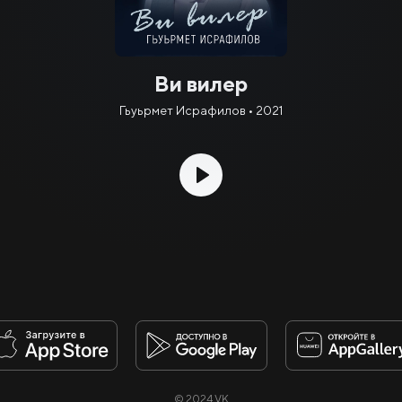
Ви вилер
Гьуьрмет Исрафилов • 2021
© 2024 VK